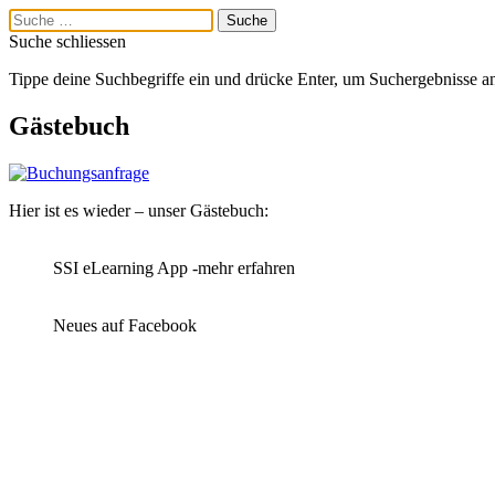
Suche schliessen
Tippe deine Suchbegriffe ein und drücke Enter, um Suchergebnisse a
Gästebuch
Hier ist es wieder – unser Gästebuch:
SSI eLearning App -mehr erfahren
Neues auf Facebook
Menü
English
Nederlands
Home
Angebote Le Pacha
Resort
Tauchen Hurghada