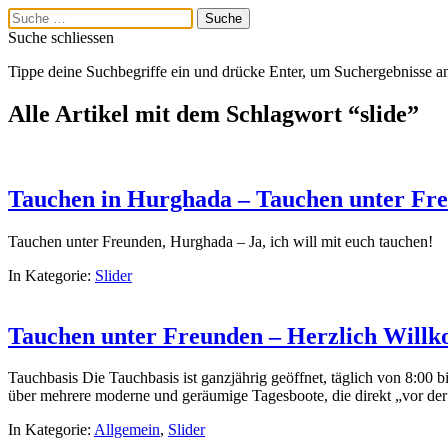
Suche schliessen
Tippe deine Suchbegriffe ein und drücke Enter, um Suchergebnisse a
Alle Artikel mit dem Schlagwort “
slide
”
Tauchen in Hurghada – Tauchen unter Fr
Tauchen unter Freunden, Hurghada – Ja, ich will mit euch tauchen!
In Kategorie:
Slider
Menü
Tauchen unter Freunden – Herzlich Will
English
Nederlands
Tauchbasis Die Tauchbasis ist ganzjährig geöffnet, täglich von 8:00 
Home
über mehrere moderne und geräumige Tagesboote, die direkt „vor de
Angebote Le Pacha
Resort
In Kategorie:
Allgemein
,
Slider
Tauchen Hurghada