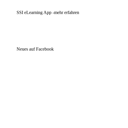
Ja ! – Online buchen
download
SSI eLearning App -mehr erfahren
Anmeldeformular
Tauchprogramm
Tauchplätze
Preise
Reiseinfo
Hotelplan
Hurghada
Neues auf Facebook
Kontakt